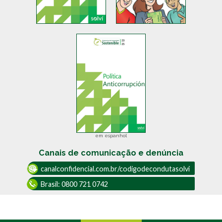
em espanhol
Canais de comunicação e denúncia
canalconfidencial.com.br/codigodecondutasolvi
Brasil:
0800 721 0742